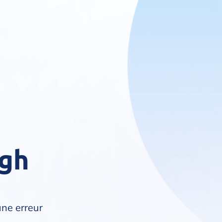
kgh
une erreur