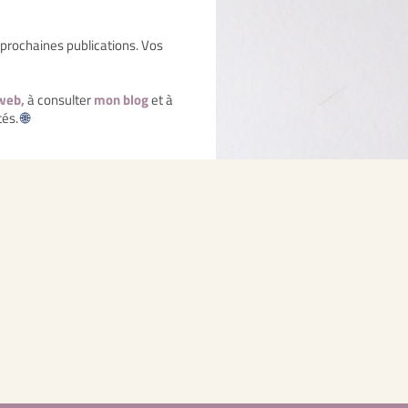
 prochaines publications. Vos
 web
,
à consulter
mon blog
et à
tés.
🌐